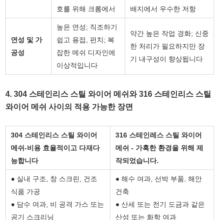
호를 위해 크롬에서
배지에서 우수한 저항
높은 연성; 직조하기
약간 높은 작업 경화; 신중
연성 및 가
쉽고 용접, 펀치; 복
한 처리가 필요하지만 장
공성
잡한 메쉬 디자인에
기 내구성이 향상됩니다
이상적입니다
4. 304 스테인리스 스틸 와이어 메쉬와 316 스테인리스 스틸
와이어 메쉬 사이의 적용 가능한 장면
304 스테인리스 스틸 와이어
316 스테인레스 스틸 와이어
메쉬-비용 효율적이고 다재다
메쉬 - 가혹한 환경을 위해 제
능합니다
작되었습니다.
● 실내 구조, 창 스크린, 건조
● 해수 여과, 선박 부품, 해안
식품 가공
건축
● 담수 여과, 비 공격 가스 또는
● 산세 또는 전기 도금과 같은
공기 스크리닝
산성 또는 화학 여과