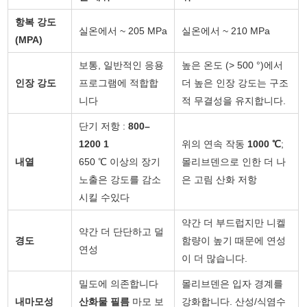
항복 강도
실온에서 ~ 205 MPa
실온에서 ~ 210 MPa
(MPA)
보통, 일반적인 응용
높은 온도 (> 500 °)에서
인장 강도
프로그램에 적합합
더 높은 인장 강도는 구조
니다
적 무결성을 유지합니다.
단기 저항 :
800–
1200 1
위의 연속 작동
1000 ℃
;
내열
650 ℃ 이상의 장기
몰리브덴으로 인한 더 나
노출은 강도를 감소
은 고림 산화 저항
시킬 수있다
약간 더 부드럽지만 니켈
약간 더 단단하고 덜
경도
함량이 높기 때문에 연성
연성
이 더 많습니다.
밀도에 의존합니다
몰리브덴은 입자 경계를
내마모성
산화물 필름
마모 보
강화합니다. 산성/식염수