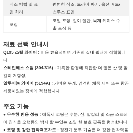
직조 방법 및 표
평범한 직조, 트라이 짜기, 옵션 매트/
면 처리
스무스 표면
코일 포장, 길이 절단, 목재 케이스 수
포장
출 포장 등
재료 선택 안내서
Q195 스틸 와이어 :
비용 효율적이며 기존의 실내 필터에 적합합니
다.
스테인레스 스틸 (304/316) :
가혹한 환경에 적합한 더 많은 산 및 알
칼리 저항성;
알루미늄 와이어 (5154A) :
가벼운 무게, 엄격한 체중 제어 또는 항공
제품이있는 장비에 적합합니다.
주요 기능
●
우수한 반응 성능 :
에폭시 코팅은 수분, 산, 알칼리 및 소금 스프레
이 침식을 오랫동안 방지 할 수있는 조밀 한 보호 필름을 형성합니다.
●
코팅 및 강한 접착력조차도 :
정전기 분무 기술은 더 강한 접착력을